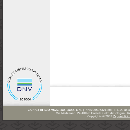
ZAPPETTIFICIO MUZZI soc. coop. a r.l.
| P.IVA 00596321208 | R.E.A. Bolog
Via Medesano, 24 40023 Castel Guelfo di Bologna ITA
Copyrights © 2007
Zappettificio